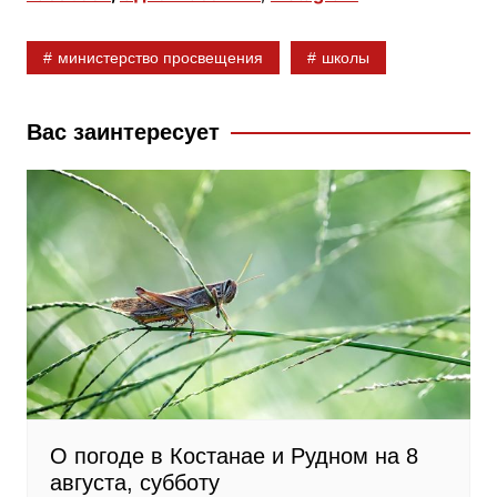
e
o
e
b
k
g
министерство просвещения
школы
o
l
r
o
a
a
k
s
m
Вас заинтересует
s
n
i
k
i
О погоде в Костанае и Рудном на 8
августа, субботу