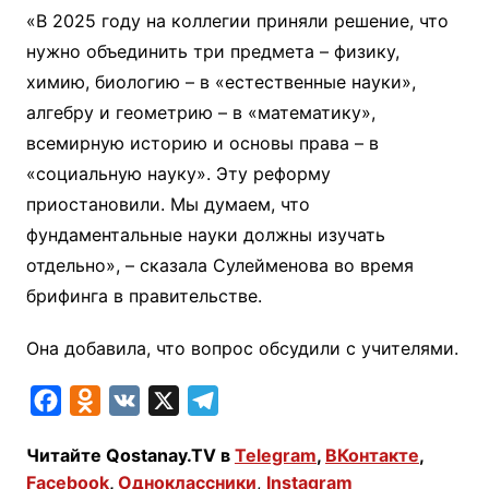
«В 2025 году на коллегии приняли решение, что
нужно объединить три предмета – физику,
химию, биологию – в «естественные науки»,
алгебру и геометрию – в «математику»,
всемирную историю и основы права – в
«социальную науку». Эту реформу
приостановили. Мы думаем, что
фундаментальные науки должны изучать
отдельно», – сказала Сулейменова во время
брифинга в правительстве.
Она добавила, что вопрос обсудили с учителями.
F
O
V
X
T
a
d
K
e
Читайте Qostanay.TV в
Telegram
,
ВКонтакте
,
c
n
l
Facebook
,
Одноклассники
,
Instagram