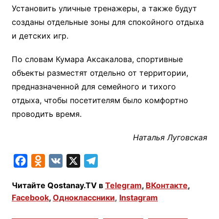
Установить уличные тренажеры, а также будут
созданы отдельные зоны для спокойного отдыха
и детских игр.
По словам Кумара Аксакалова, спортивные
объекты разместят отдельно от территории,
предназначенной для семейного и тихого
отдыха, чтобы посетителям было комфортно
проводить время.
Наталья Луговская
F
O
V
X
T
a
d
K
e
Читайте Qostanay.TV в
Telegram
,
ВКонтакте
,
c
n
l
Facebook
,
Одноклассники
,
Instagram
e
o
e
b
k
g