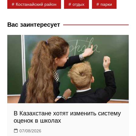
Костанайский район
отдых
парки
o
l
r
o
a
a
k
s
m
Вас заинтересует
s
n
i
k
i
В Казахстане хотят изменить систему
оценок в школах
07/08/2026