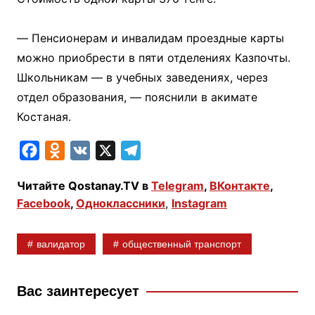
⠀
— Пенсионерам и инвалидам проездные карты
можно приобрести в пяти отделениях Казпочты.
Школьникам — в учебных заведениях, через
отдел образования, — пояснили в акимате
Костаная.
F
O
V
X
T
a
d
K
e
Читайте Qostanay.TV в
Telegram
,
ВКонтакте
,
c
n
l
Facebook
,
Одноклассники
,
Instagram
e
o
e
b
k
g
валидатор
общественный транспорт
o
l
r
o
a
a
k
s
m
Вас заинтересует
s