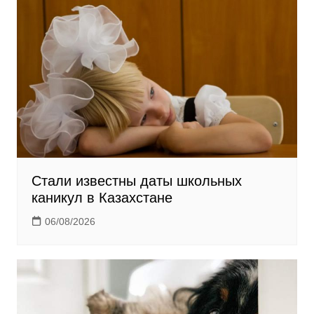
n
i
k
i
Стали известны даты школьных
каникул в Казахстане
06/08/2026