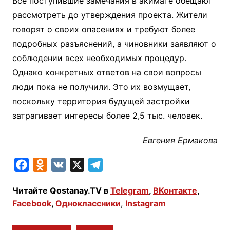
Все поступившие замечания в акимате обещают
рассмотреть до утверждения проекта. Жители
говорят о своих опасениях и требуют более
подробных разъяснений, а чиновники заявляют о
соблюдении всех необходимых процедур.
Однако конкретных ответов на свои вопросы
люди пока не получили. Это их возмущает,
поскольку территория будущей застройки
затрагивает интересы более 2,5 тыс. человек.
Евгения Ермакова
F
O
V
X
T
a
d
K
e
Читайте Qostanay.TV в
Telegram
,
ВКонтакте
,
c
n
l
Facebook
,
Одноклассники
,
Instagram
e
o
e
b
k
g