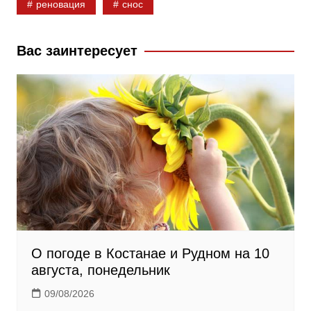
реновация
снос
o
l
r
o
a
a
k
s
m
Вас заинтересует
s
n
i
k
i
О погоде в Костанае и Рудном на 10
августа, понедельник
09/08/2026