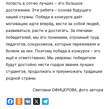
попасть в сотню лучших – это большое
достижение. Эти ребята – основа будущего
нашей страны. Победа в конкурсе даёт
мотивацию идти вперёд, вести за собой людей,
развиваться, расти и достигать. За плечами
победителей, мы это понимаем, огромный труд
педагогов, сокурсников, которые переживали и
болели за них. Поэтому победа в конкурсе – это
ещё и ответственно. Мы уверены: победители
будут достойно нести гордое звание лучших
студентов, продолжать и преумножать традиции
родной страны.
Светлана ОФИЦЕРОВА, фото автора
F
O
V
X
T
a
d
K
e