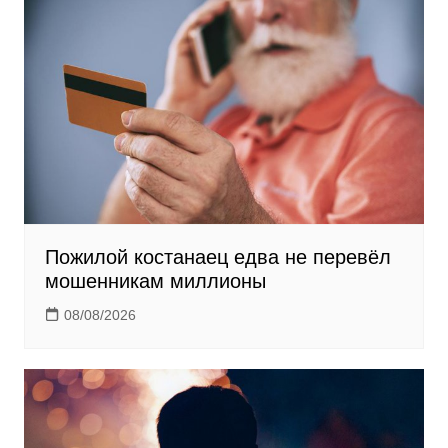
n
i
k
i
Пожилой костанаец едва не перевёл
мошенникам миллионы
08/08/2026