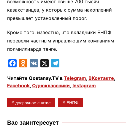
возможность имеют свыше 700 тысяч
казахстанцев, у которых сумма накоплений
превышает установленный порог.
Кроме того, известно, что вкладчики ЕНПФ
перевели частным управляющим компаниям
полмиллиарда тенге.
F
O
V
X
T
a
d
K
e
Читайте Qostanay.TV в
Telegram
,
ВКонтакте
,
c
n
l
Facebook
,
Одноклассники
,
Instagram
e
o
e
b
k
g
досрочное снятие
ЕНПФ
o
l
r
o
a
a
k
s
m
Вас заинтересует
s