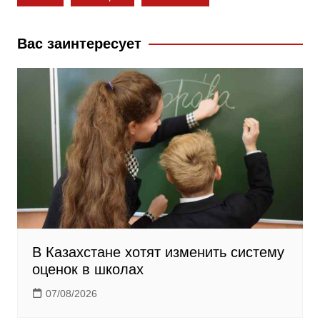
o
l
r
o
a
a
k
s
m
Вас заинтересует
s
n
i
k
i
В Казахстане хотят изменить систему
оценок в школах
07/08/2026