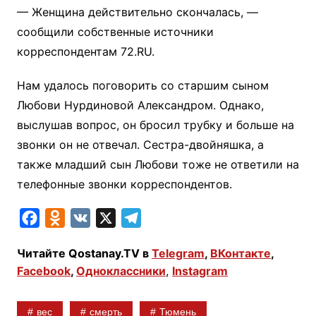
— Женщина действительно скончалась, —
сообщили собственные источники
корреспондентам 72.RU.
Нам удалось поговорить со старшим сыном
Любови Нурдиновой Александром. Однако,
выслушав вопрос, он бросил трубку и больше на
звонки он не отвечал. Сестра-двойняшка, а
также младший сын Любови тоже не ответили на
телефонные звонки корреспондентов.
F
O
V
X
T
a
d
K
e
Читайте Qostanay.TV в
Telegram
,
ВКонтакте
,
c
n
l
Facebook
,
Одноклассники
,
Instagram
e
o
e
b
k
g
вес
смерть
Тюмень