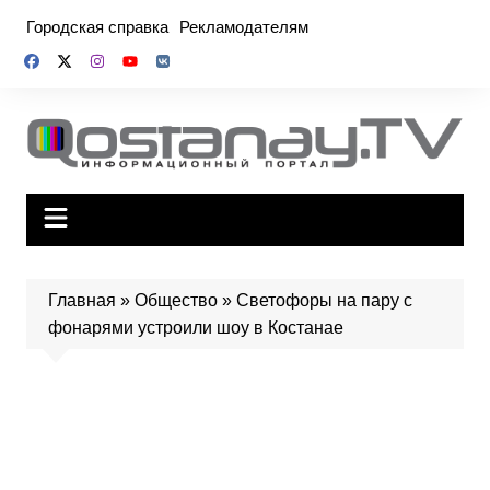
Перейти
Городская справка
Рекламодателям
к
содержимому
Главная
»
Общество
»
Светофоры на пару с
фонарями устроили шоу в Костанае