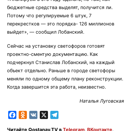
бюджетные средства выделят, получится ли.
Потому что регулируемые 6 штук, 7
перекрестков — это порядка- 126 миллионов
выйдет», — сообщил Лобанский.
Сейчас на установку светофоров готовят
проектно-сментую документацию. Как
подчеркнул Станислав Лобанский, на каждый
объект отдельно. Раньше в городе светофоры
меняли по одному общему плану реконструкции.
Когда завершится эта работа, неизвестно.
Наталья Луговская
F
O
V
X
T
a
d
K
e
Читайте Qostanay.TV в
Telegram
,
ВКонтакте
,