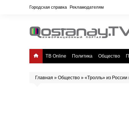
Перейти
Городская справка
Рекламодателям
к
содержимому
ТВ Online
Политика
Общество
П
Главная
»
Общество
»
«Тролль» из России 