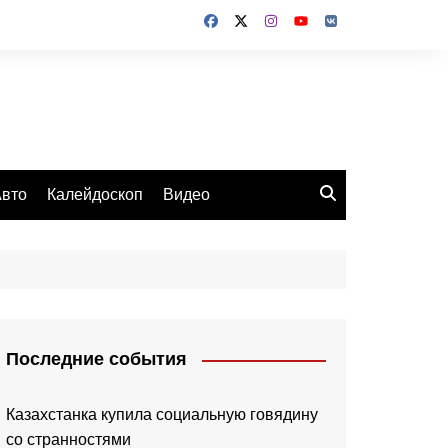
вто
Калейдоскоп
Видео
Последние события
Казахстанка купила социальную говядину
со странностями