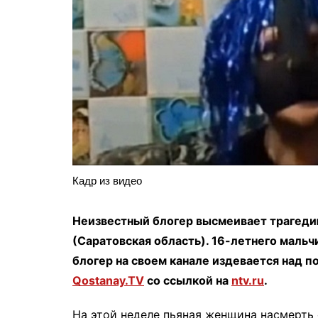
Кадр из видео
Неизвестный блогер высмеивает трагеди
(Саратовская область). 16-летнего мальч
блогер на своем канале издевается над п
Qostanay.TV
со ссылкой на
ntv.ru
.
На этой неделе пьяная женщина насмерть 