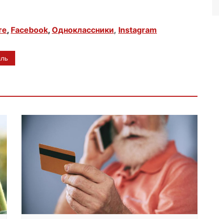
те
,
Facebook
,
Одноклассники
,
Instagram
лль