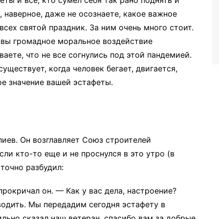
ты и все, кто сумел себя так рано поднять и
 наверное, даже не осознаете, какое важное
всех святой праздник. За ним очень много стоит.
о вы громадное моральное воздействие
аете, что не все согнулись под этой пандемией.
уществует, когда человек бегает, двигается,
ое значение вашей эстафеты.
иев. Он возглавляет Союз строителей
сли кто-то еще и не проснулся в это утро (в
 точно разбудил:
рокричал он. — Как у вас дела, настроение?
водить. Мы передадим сегодня эстафету в
ильно сказал наш ветеран, спасибо вам за добрые