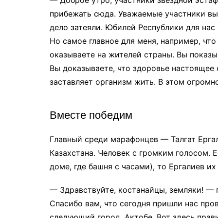
— Доброе утро, участники звездной эстафе
прибежать сюда. Уважаемые участники вы,
дело затеяли. Юбилей Республики для нас 
Но самое главное для меня, например, чт
оказываете на жителей страны. Вы показыв
Вы доказываете, что здоровье настоящее с
заставляет организм жить. В этом огромн
Вместе победим
Главный среди марафонцев — Талгат Ергал
Казахстана. Человек с громким голосом. Е
доме, где башня с часами), то Ергалиев их
— Здравствуйте, костанайцы, земляки! — п
Спасибо вам, что сегодня пришли нас про
следующий город, Актобе. Вот здесь прав