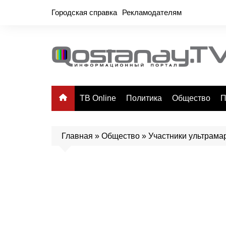
Перейти
Городская справка
Рекламодателям
к
содержимому
ТВ Online
Политика
Общество
П
Главная
»
Общество
»
Участники ультрама