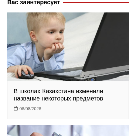
k
s
m
Вас заинтересует
s
n
i
k
i
В школах Казахстана изменили
название некоторых предметов
06/08/2026