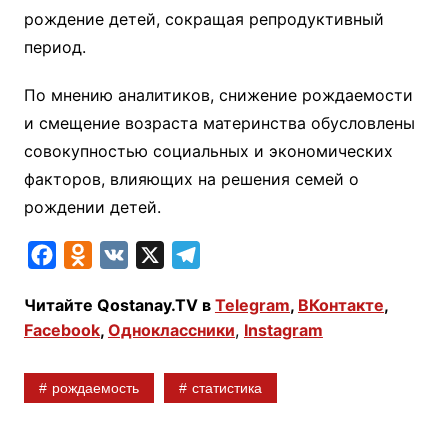
рождение детей, сокращая репродуктивный
период.
По мнению аналитиков, снижение рождаемости
и смещение возраста материнства обусловлены
совокупностью социальных и экономических
факторов, влияющих на решения семей о
рождении детей.
F
O
V
X
T
a
d
K
e
Читайте Qostanay.TV в
Telegram
,
ВКонтакте
,
c
n
l
Facebook
,
Одноклассники
,
Instagram
e
o
e
b
k
g
рождаемость
статистика
o
l
r
o
a
a