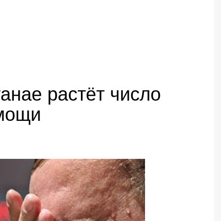
анае растёт число
омощи