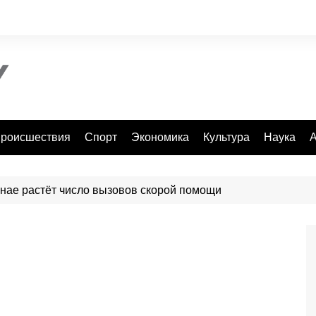
роисшествия
Спорт
Экономика
Культура
Наука
А
анае растёт число вызовов скорой помощи