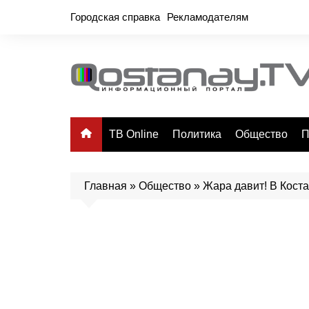
Перейти
Городская справка
Рекламодателям
к
содержимому
ТВ Online
Политика
Общество
П
Главная
»
Общество
»
Жара давит! В Кост