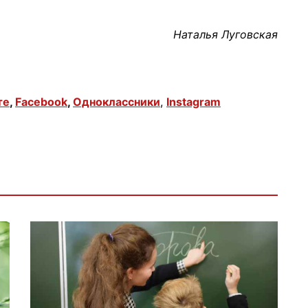
Наталья Луговская
те
,
Facebook
,
Одноклассники
,
Instagram