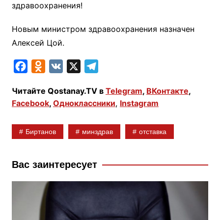
здравоохранения!
Новым министром здравоохранения назначен
Алексей Цой.
F
O
V
X
T
a
d
K
e
Читайте Qostanay.TV в
Telegram
,
ВКонтакте
,
c
n
l
Facebook
,
Одноклассники
,
Instagram
e
o
e
b
k
g
Биртанов
минздрав
отставка
o
l
r
o
a
a
k
s
m
Вас заинтересует
s
n
i
k