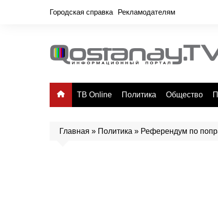
Перейти
Городская справка
Рекламодателям
к
содержимому
ТВ Online
Политика
Общество
П
Главная
»
Политика
»
Референдум по попра