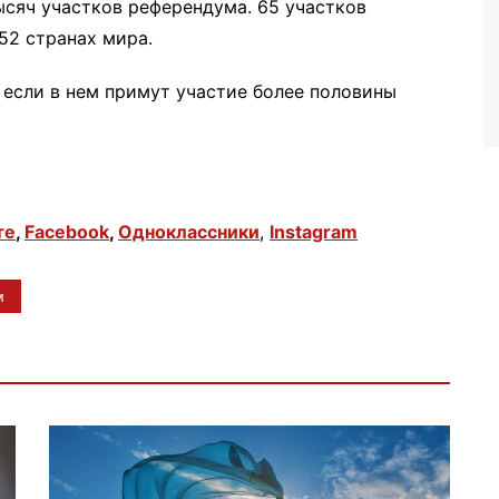
тысяч участков референдума. 65 участков
52 странах мира.
 если в нем примут участие более половины
те
,
Facebook
,
Одноклассники
,
Instagram
м