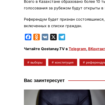
Всего в Казахстане образовано более 10 
голосования за рубежом будут открыты в 
Референдум будет признан состоявшимся,
включенных в списки граждан.
F
O
V
X
T
a
d
K
e
Читайте Qostanay.TV в
Telegram
,
ВКонтак
c
n
l
e
o
e
выборы
конституция
референду
b
k
g
o
l
r
o
a
a
Вас заинтересует
k
s
m
s
n
i