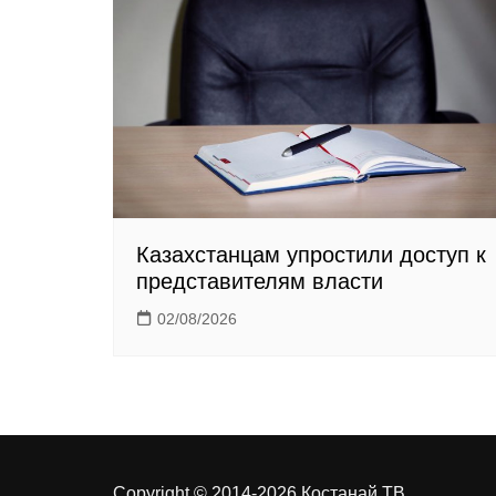
n
i
k
i
Казахстанцам упростили доступ к
представителям власти
02/08/2026
Copyright © 2014-2026 Костанай ТВ