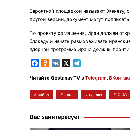
Вероятной площадкой называют Женеву, о
другой версии, документ могут подписать
По проекту соглашения, Иран должен отк
блокаду и начать размораживать ирански
ядерной программе Ирана должны пройти 
F
O
V
X
T
a
d
K
e
Читайте Qostanay.TV в
Telegram
,
ВКонтак
c
n
l
e
o
e
война
иран
сделка
США
b
k
g
o
l
r
o
a
a
Вас заинтересует
k
s
m
s