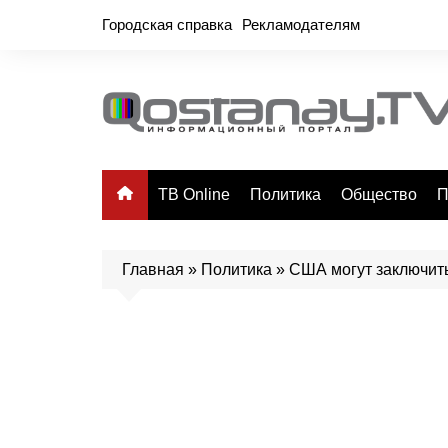
Перейти
Городская справка
Рекламодателям
к
содержимому
ТВ Online
Политика
Общество
П
Главная
»
Политика
»
США могут заключит