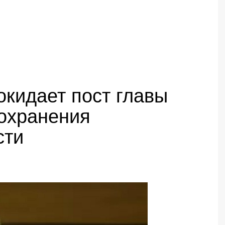
окидает пост главы
охранения
сти