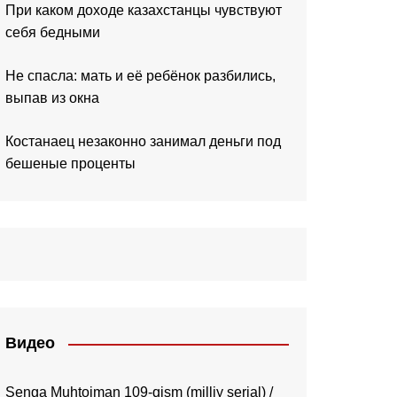
При каком доходе казахстанцы чувствуют
себя бедными
Не спасла: мать и её ребёнок разбились,
выпав из окна
Костанаец незаконно занимал деньги под
бешеные проценты
Видео
Senga Muhtojman 109-qism (milliy serial) /