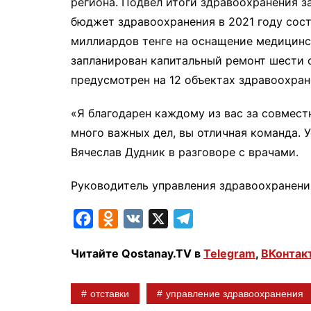
региона. Подвел итоги здравоохранения з
бюджет здравоохранения в 2021 году сост
миллиардов тенге на оснащение медицинс
запланирован капитальный ремонт шести 
предусмотрен на 12 объектах здравоохран
«Я благодарен каждому из вас за совмест
много важных дел, вы отличная команда. 
Вячеслав Дудник в разговоре с врачами.
Руководитель управления здравоохранения
F
O
V
X
T
a
d
K
e
Читайте Qostanay.TV в
Telegram
,
ВКонтак
c
n
l
e
o
e
отставки
управление здравоохранения
b
k
g