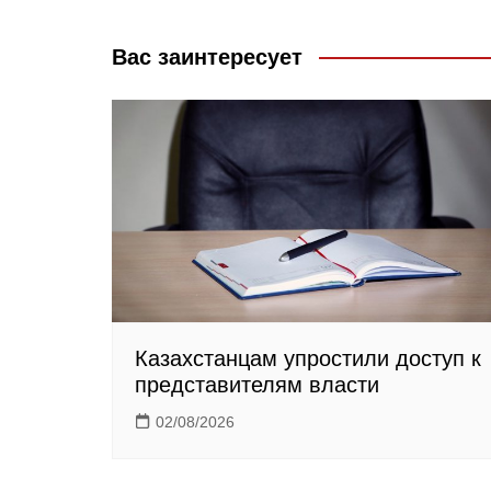
o
l
r
o
a
a
Вас заинтересует
k
s
m
s
n
i
k
i
Казахстанцам упростили доступ к
представителям власти
02/08/2026