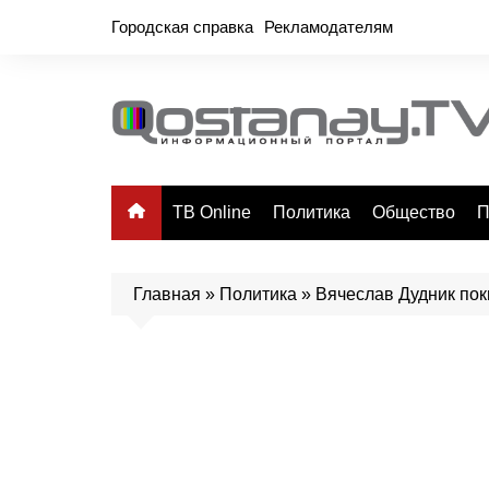
Перейти
Городская справка
Рекламодателям
к
содержимому
ТВ Online
Политика
Общество
П
Главная
»
Политика
»
Вячеслав Дудник пок