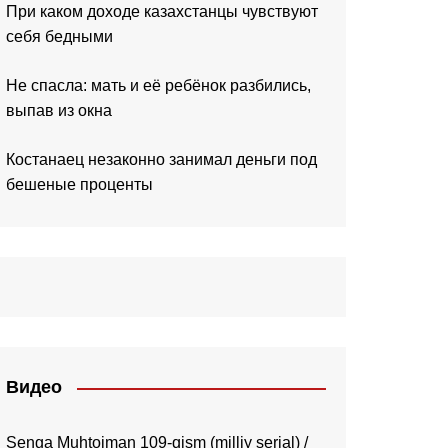
При каком доходе казахстанцы чувствуют
себя бедными
Не спасла: мать и её ребёнок разбились,
выпав из окна
Костанаец незаконно занимал деньги под
бешеные проценты
Видео
Senga Muhtojman 109-qism (milliy serial) /