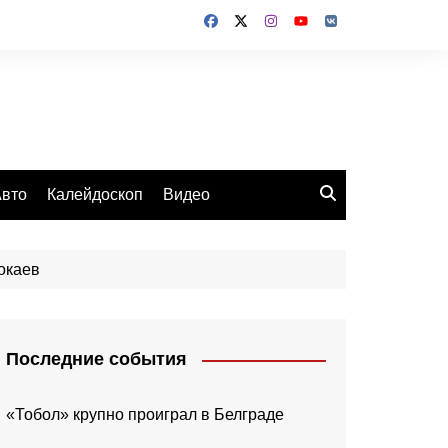
вто
Калейдоскоп
Видео
окаев
Последние события
«Тобол» крупно проиграл в Белграде