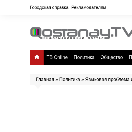
Перейти
Городская справка
Рекламодателям
к
содержимому
ТВ Online
Политика
Общество
П
Главная
»
Политика
»
Языковая проблема 