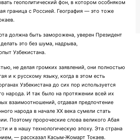
ывать геополитический фон, в котором особняком
ая граница с Россией. География — это тоже
окаев.
бота должна быть заморожена, уверен Президент
делать это без шума, надрыва,
опыт Узбекистана.
тью, не делая громких заявлений, они полностью
я и к русскому языку, когда в этом есть
органах Узбекистана до сих пор используется
го народа. И так было на протяжении всей их
ных взаимоотношений, отдавая предпочтение
нного народа в начале ХХ века сумели стать
ии. Поэтому пророческие слова великого Абая
сти и в нашу технологическую эпоху. Эта страна
анием, — рассказал Касым-Жомарт Токаев.