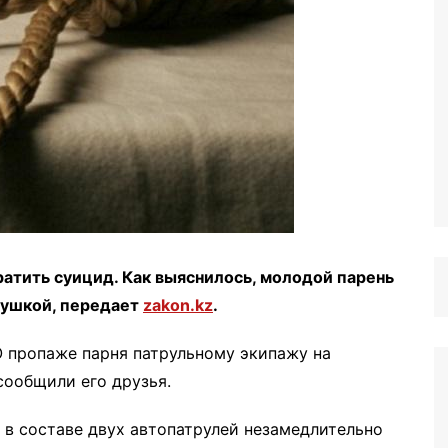
тить суицид. Как выяснилось, молодой парень
вушкой, передает
zakon.kz
.
О пропаже парня патрульному экипажу на
сообщили его друзья.
 в составе двух автопатрулей незамедлительно