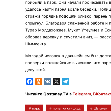
прибыли в парк. Они начали прочесывать
удалось найти парня возле беседки. Полиц
стражи порядка подошли близко, парень п
спрыгнул. Благодаря слаженной работе и
Турар Молдахожаев, Мухит Утеулиев и Еск
оборвав веревку и спустили вниз, — расс
Шымкента.
Молодой человек в дальнейшем был доста
проверки полицейские выяснили, что паре
девушкой.
F
O
V
X
T
a
d
K
e
Читайте Qostanay.TV в
Telegram
,
ВКонтак
c
n
l
e
o
e
парк
попытка суицида
Шымкент
b
k
g