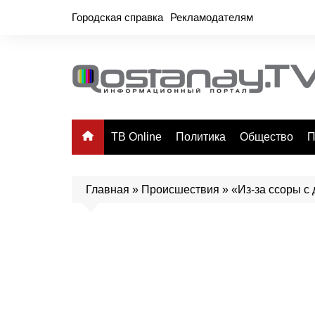
Перейти
Городская справка
Рекламодателям
к
содержимому
ТВ Online
Политика
Общество
П
Главная
»
Происшествия
»
«Из-за ссоры с