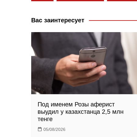
o
l
r
o
a
a
Вас заинтересует
k
s
m
s
n
i
k
i
Под именем Розы аферист
выудил у казахстанца 2,5 млн
тенге
05/08/2026