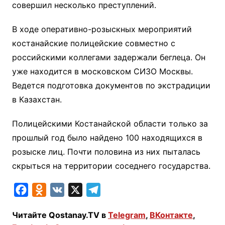
совершил несколько преступлений.
В ходе оперативно-розыскных мероприятий
костанайские полицейские совместно с
российскими коллегами задержали беглеца. Он
уже находится в московском СИЗО Москвы.
Ведется подготовка документов по экстрадиции
в Казахстан.
Полицейскими Костанайской области только за
прошлый год было найдено 100 находящихся в
розыске лиц. Почти половина из них пыталась
скрыться на территории соседнего государства.
F
O
V
X
T
a
d
K
e
Читайте Qostanay.TV в
Telegram
,
ВКонтакте
,
c
n
l