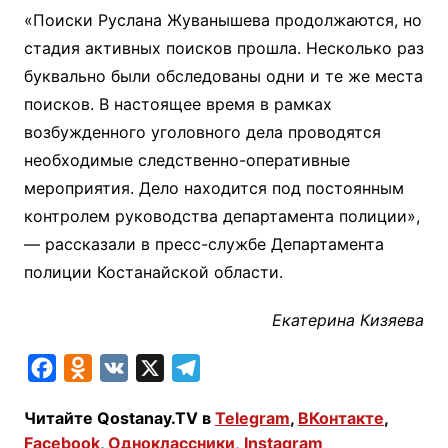
«Поиски Руслана Жуванышева продолжаются, но
стадия активных поисков прошла. Несколько раз
буквально были обследованы одни и те же места
поисков. В настоящее время в рамках
возбужденного уголовного дела проводятся
необходимые следственно-оперативные
мероприятия. Дело находится под постоянным
контролем руководства департамента полиции»,
— рассказали в пресс-службе Департамента
полиции Костанайской области.
Екатерина Кизяева
F
O
V
X
T
a
d
K
e
Читайте Qostanay.TV в
Telegram
,
ВКонтакте
,
c
n
l
Facebook
,
Одноклассники
,
Instagram