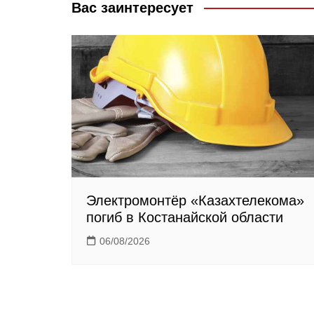
Вас заинтересует
k
s
m
s
n
i
k
i
Электромонтёр «Казахтелекома»
погиб в Костанайской области
06/08/2026