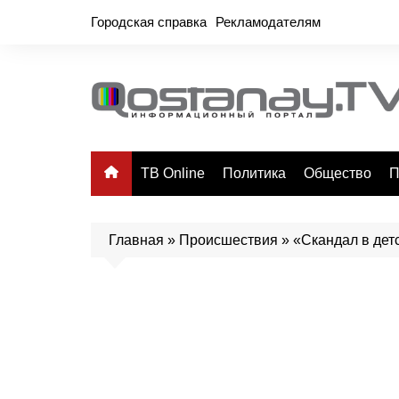
Перейти
Городская справка
Рекламодателям
к
содержимому
ТВ Online
Политика
Общество
П
Главная
»
Происшествия
»
«Скандал в дет