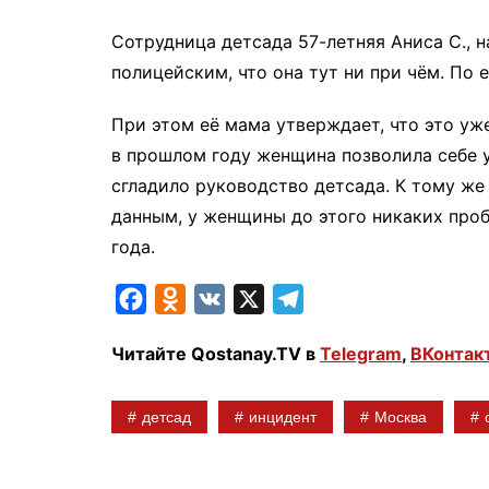
Сотрудница детсада 57-летняя Аниса С., 
полицейским, что она тут ни при чём. По е
При этом её мама утверждает, что это уж
в прошлом году женщина позволила себе у
сгладило руководство детсада. К тому же
данным, у женщины до этого никаких проб
года.
F
O
V
X
T
a
d
K
e
Читайте Qostanay.TV в
Telegram
,
ВКонтак
c
n
l
e
o
e
детсад
инцидент
Москва
b
k
g
o
l
r
o
a
a