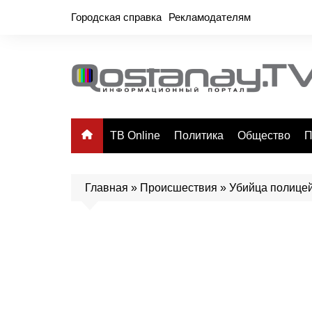
Перейти
Городская справка
Рекламодателям
к
содержимому
ТВ Online
Политика
Общество
П
Главная
»
Происшествия
»
Убийца полицей