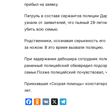
прибыл на заявку.
Патруль в составе сержантов полиции Да
узнали от заявителей, что пьяный 28-лет
убить всю семью.
Родственники, осознавая серьезность его 
за ножом. В это время вызвали полицию.
При задержании дебошира сотрудник поли
раненный полицейский обезвредил подозр
семьи.Позже полицейский почувствовал, ч
Приехавшая «Скорая помощь» констатиров
лет.
F
O
V
X
T