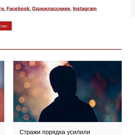
те
,
Facebook
,
Одноклассники
,
Instagram
ство
Стражи порядка усилили