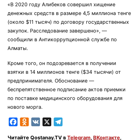
«В 2020 году Алибеков совершил хищение
денежных средств в размере 4,5 миллиона тенге
(около $11 тысяч) по договору государственных
закупок. Расследование завершено», —
сообщили в Антикоррупционной службе по
Алматы.
Кроме того, он подозревается в получении
взятки в 14 миллионов тенге ($34 тысячи) от
предпринимателя. Обоснование —
беспрепятственное подписание актов приемки
по поставке медицинского оборудования для
нового морга.
F
O
V
X
T
a
d
K
e
Читайте Qostanay.TV в
Telegram
,
ВКонтакте
,
c
n
l