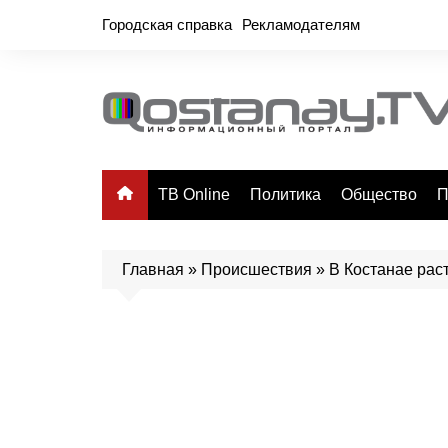
Перейти
Городская справка
Рекламодателям
к
содержимому
ТВ Online
Политика
Общество
П
Главная
»
Происшествия
»
В Костанае рас