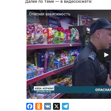
Далее по теме — в видеосюжете:
Опасная зависимость
F
O
V
X
T