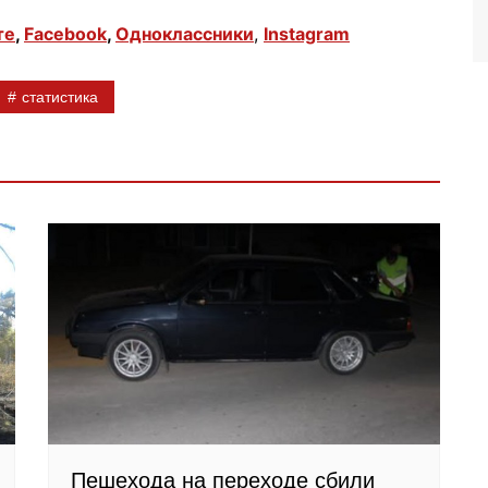
те
,
Facebook
,
Одноклассники
,
Instagram
статистика
Пешехода на переходе сбили