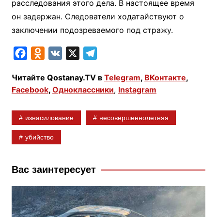
расследования этого дела. В настоящее время
он задержан. Следователи ходатайствуют о
заключении подозреваемого под стражу.
F
O
V
X
T
a
d
K
e
Читайте Qostanay.TV в
Telegram
,
ВКонтакте
,
c
n
l
Facebook
,
Одноклассники
,
Instagram
e
o
e
b
k
g
изнасилование
несовершеннолетняя
o
l
r
o
a
a
убийство
k
s
m
s
Вас заинтересует
n
i
k
i