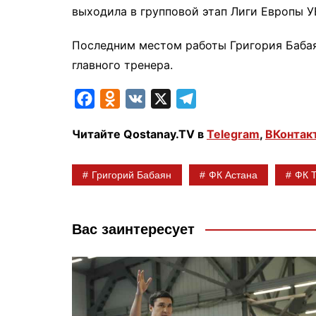
выходила в групповой этап Лиги Европы У
Последним местом работы Григория Бабая
главного тренера.
F
O
V
X
T
a
d
K
e
Читайте Qostanay.TV в
Telegram
,
ВКонтак
c
n
l
e
o
e
Григорий Бабаян
ФК Астана
ФК 
b
k
g
o
l
r
o
a
a
Вас заинтересует
k
s
m
s
n
i