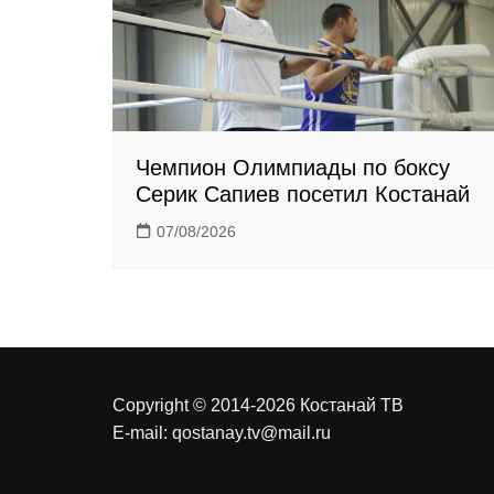
k
i
Чемпион Олимпиады по боксу
Серик Сапиев посетил Костанай
07/08/2026
Copyright © 2014-2026 Костанай ТВ
E-mail:
qostanay.tv@mail.ru