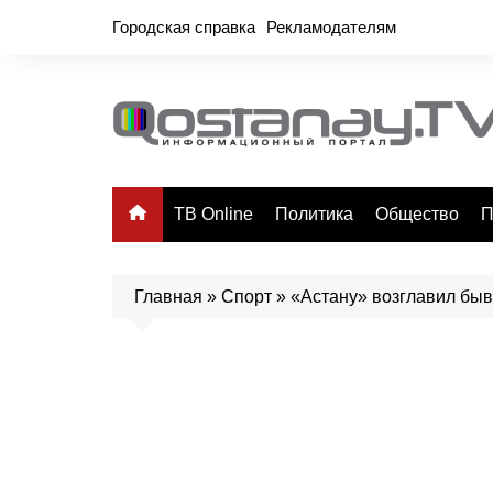
Перейти
Городская справка
Рекламодателям
к
содержимому
ТВ Online
Политика
Общество
П
Главная
»
Спорт
»
«Астану» возглавил бы