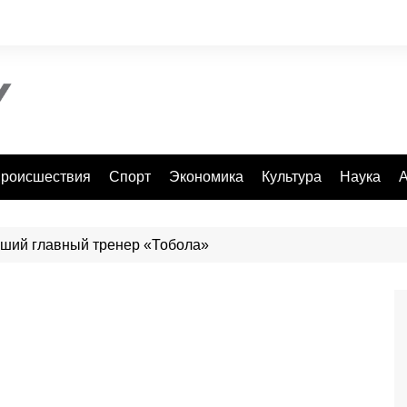
роисшествия
Спорт
Экономика
Культура
Наука
А
вший главный тренер «Тобола»