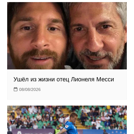
n
i
k
i
Ушёл из жизни отец Лионеля Месси
08/08/2026