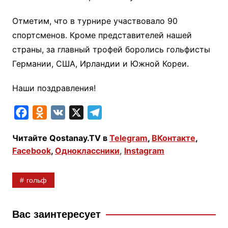
Отметим, что в турнире участвовало 90
спортсменов. Кроме представителей нашей
страны, за главный трофей боролись гольфисты
Германии, США, Ирландии и Южной Кореи.
Наши поздравления!
F
O
V
X
T
a
d
K
e
Читайте Qostanay.TV в
Telegram
,
ВКонтакте
,
c
n
l
Facebook
,
Одноклассники
,
Instagram
e
o
e
b
k
g
гольф
o
l
r
o
a
a
k
s
m
Вас заинтересует
s