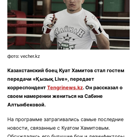
фото: vecher.kz
Казахстанский боец Куат Хамитов стал гостем
передачи «Қызық Live», передает
корреспондент
Tengrinews.kz
. Он рассказал о
своем намерении жениться на Сабине
Алтынбековой.
На программе затрагивались самые последние
новости, связанные с Куатом Хамитовым.
Обсуждались его будущие бои и дезинфекторы.