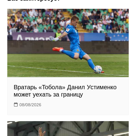
s
n
i
k
i
Вратарь «Тобола» Данил Устименко
может уехать за границу
08/08/2026