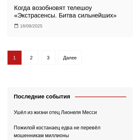
Когда возобновят телешоу
«Экстрасенсы. Битва сильнейших»
18/08/2025
Пагинация
1
2
3
Далее
записей
Последние события
Ушёл из жизни отец Лионеля Месси
Пожилой костанаец едва не перевёл
мошенникам миллионы