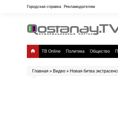
Перейти
Городская справка
Рекламодателям
к
содержимому
ТВ Online
Политика
Общество
П
Главная
»
Видео
»
Новая битва экстрасенсо