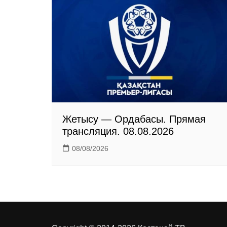
k
s
m
s
n
i
k
i
Жетысу — Ордабасы. Прямая
трансляция. 08.08.2026
08/08/2026