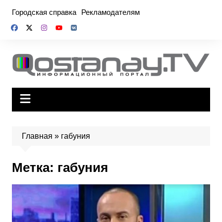
Перейти
Городская справка
Рекламодателям
к
содержимому
Главная
»
габуния
Метка:
габуния