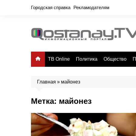
Перейти
Городская справка
Рекламодателям
к
содержимому
ТВ Online
Политика
Общество
П
Главная
»
майонез
Метка:
майонез