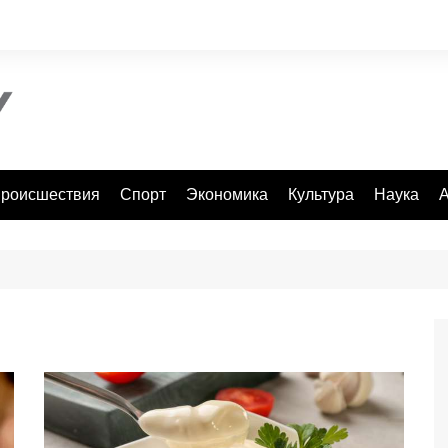
роисшествия
Спорт
Экономика
Культура
Наука
А