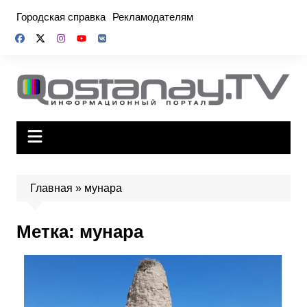
Перейти
Городская справка
Рекламодателям
к
содержимому
Главная
»
мунара
Метка:
мунара