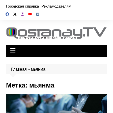
Перейти
Городская справка
Рекламодателям
к
содержимому
Главная
»
мьянма
Метка:
мьянма