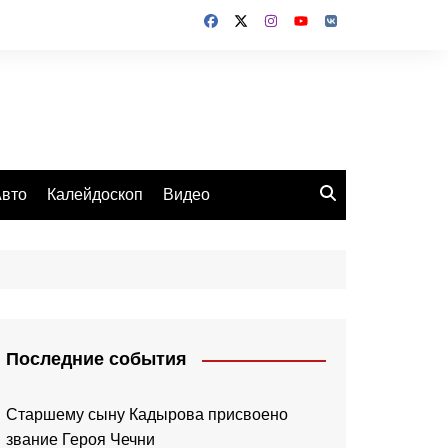
вто
Калейдоскоп
Видео
Последние события
Старшему сыну Кадырова присвоено
звание Героя Чечни