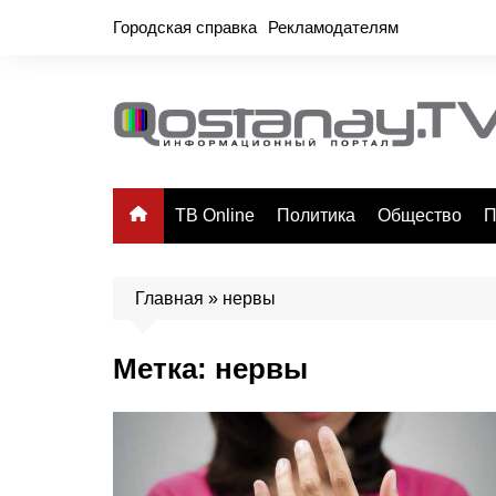
Перейти
Городская справка
Рекламодателям
к
содержимому
ТВ Online
Политика
Общество
П
Главная
»
нервы
Метка:
нервы