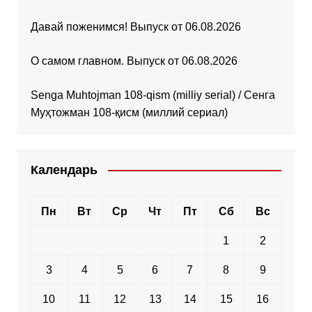
Давай поженимся! Выпуск от 06.08.2026
О самом главном. Выпуск от 06.08.2026
Senga Muhtojman 108-qism (milliy serial) / Сенга
Муҳтожман 108-қисм (миллий сериал)
Календарь
Пн
Вт
Ср
Чт
Пт
Сб
Вс
1
2
3
4
5
6
7
8
9
10
11
12
13
14
15
16