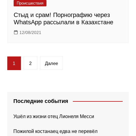
Происшествия
Стыд и срам! Порнографию через
WhatsApp рассылали в Казахстане
12/08/2021
Пагинация
1
2
Далее
записей
Последние события
Ушёл из жизни отец Лионеля Месси
Пожилой костанаец едва не перевёл