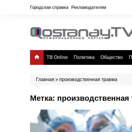
Перейти
Городская справка
Рекламодателям
к
содержимому
ТВ Online
Политика
Общество
П
Главная
»
производственная травма
Метка:
производственная 