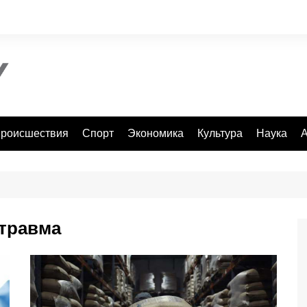
роисшествия
Спорт
Экономика
Культура
Наука
А
травма