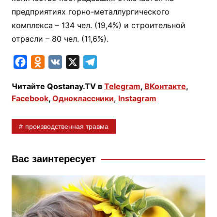
предприятиях горно-металлургического
комплекса – 134 чел. (19,4%) и строительной
отрасли – 80 чел. (11,6%).
F
O
V
X
T
a
d
K
e
Читайте Qostanay.TV в
Telegram
,
ВКонтакте
,
c
n
l
Facebook
,
Одноклассники
,
Instagram
e
o
e
b
k
g
производственная травма
o
l
r
o
a
a
k
s
m
Вас заинтересует
s
n
i
k