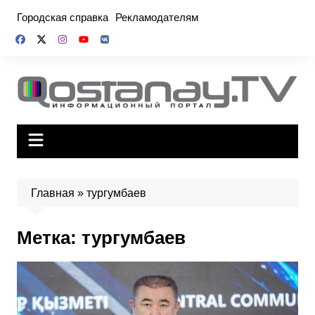
Перейти
Городская справка
Рекламодателям
к
содержимому
Главная
»
тургумбаев
Метка:
тургумбаев