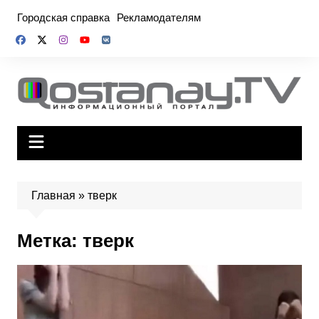
Перейти
Городская справка
Рекламодателям
к
содержимому
Главная
»
тверк
Метка:
тверк