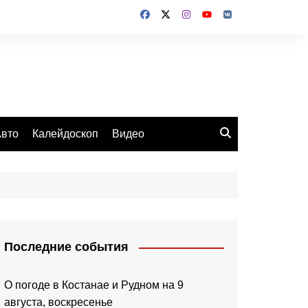
вто
Калейдоскоп
Видео
Последние события
О погоде в Костанае и Рудном на 9
августа, воскресенье