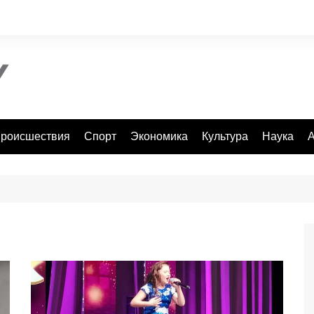
роисшествия
Спорт
Экономика
Культура
Наука
А