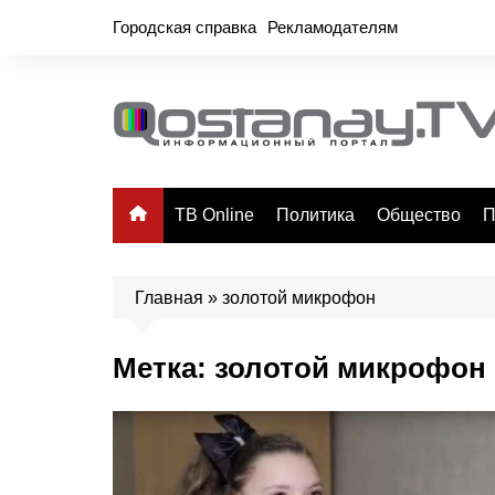
Перейти
Городская справка
Рекламодателям
к
содержимому
ТВ Online
Политика
Общество
П
Главная
»
золотой микрофон
Метка:
золотой микрофон