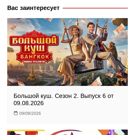
b
k
g
Вас заинтересует
o
l
r
o
a
a
k
s
m
s
n
i
k
i
Большой куш. Сезон 2. Выпуск 6 от
09.08.2026
09/08/2026