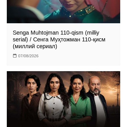
i
Senga Muhtojman 110-qism (milliy
serial) / Сенга Муҳтожман 110-қисм
(миллий сериал)
07/08/2026