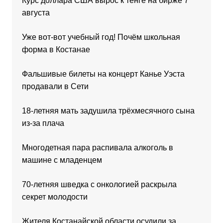
Курс доллара США вырос к тенге на бирже 7
августа
Уже вот-вот учебный год! Почём школьная
форма в Костанае
Фальшивые билеты на концерт Канье Уэста
продавали в Сети
18-летняя мать задушила трёхмесячного сына
из-за плача
Многодетная пара распивала алкоголь в
машине с младенцем
70-летняя шведка с онкологией раскрыла
секрет молодости
Жителя Костанайской области осудили за