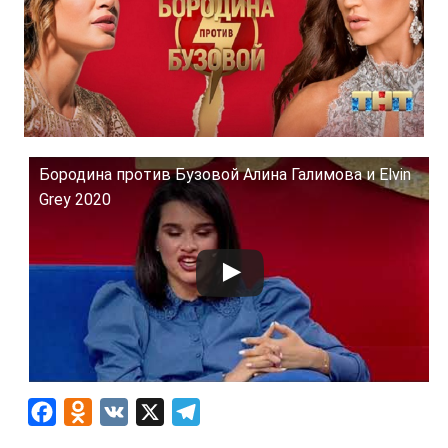
Бородина против Бузовой Алина Галимова и Elvin
Grey 2020
F
O
V
X
T
a
d
K
e