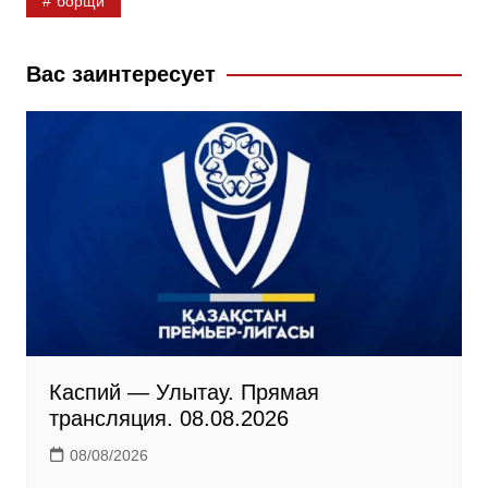
борщи
e
o
e
b
k
g
Вас заинтересует
o
l
r
o
a
a
k
s
m
s
n
i
k
i
Каспий — Улытау. Прямая
трансляция. 08.08.2026
08/08/2026