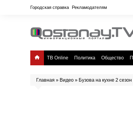
Перейти
Городская справка
Рекламодателям
к
содержимому
ТВ Online
Политика
Общество
П
Главная
»
Видео
»
Бузова на кухне 2 сезон