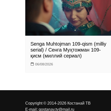
n
i
k
i
Senga Muhtojman 109-qism (milliy
serial) / Сенга Муҳтожман 109-
қисм (миллий сериал)
06/08/2026
Copyright © 2014-2026 Костанай ТВ
E-mail:
qostanay.tv@mail.ru