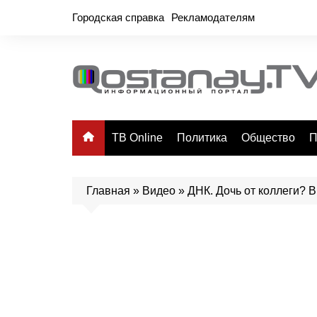
Перейти
Городская справка
Рекламодателям
к
содержимому
ТВ Online
Политика
Общество
П
Главная
»
Видео
»
ДНК. Дочь от коллеги? В