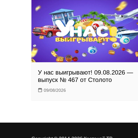
k
s
m
s
n
i
k
i
У нас выигрывают! 09.08.2026 —
выпуск № 467 от Столото
09/08/2026