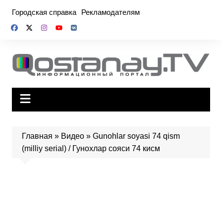
Перейти
Городская справка
Рекламодателям
к
содержимому
Главная
»
Видео
»
Gunohlar soyasi 74 qism
(milliy serial) / Гунохлар сояси 74 кисм